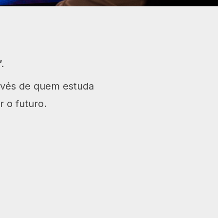
.
avés de quem estuda
 o futuro.