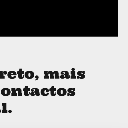
reto, mais
contactos
l.