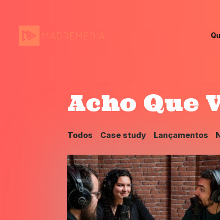
Qu
Acho Que V
Todos
Case study
Lançamentos
N
MadreMedia | A Media