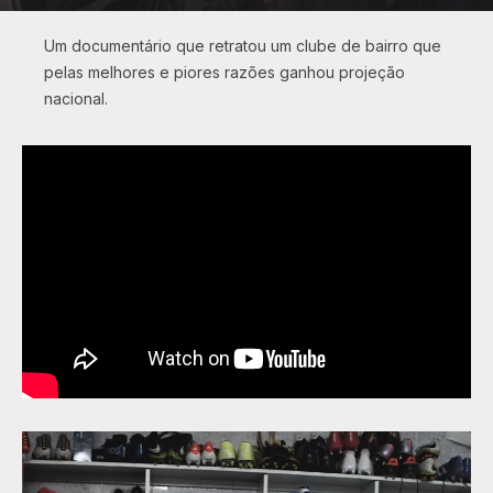
Um documentário que retratou um clube de bairro que
pelas melhores e piores razões ganhou projeção
nacional.
Innovation Company.