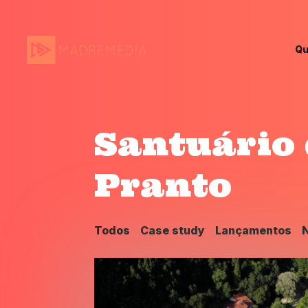
Qu
Santuário 
Pranto
MadreMedia | A Media
Todos
Case study
Lançamentos
N