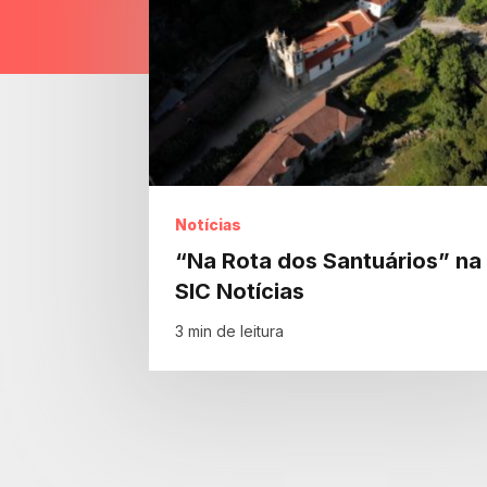
Notícias
“Na Rota dos Santuários” na
SIC Notícias
3 min de leitura
Innovation Company.